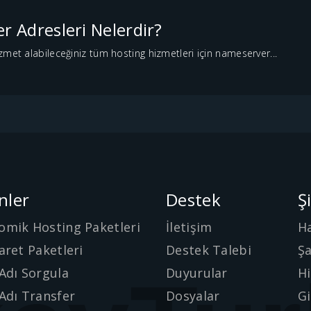
 Adresleri Nelerdir?
zmet alabileceğiniz tüm hosting hizmetleri için nameserver...
nler
Destek
Ş
omik Hosting Paketleri
İletişim
H
aret Paketleri
Destek Talebi
Şa
Adı Sorgula
Duyurular
Hi
Adı Transfer
Dosyalar
Gi