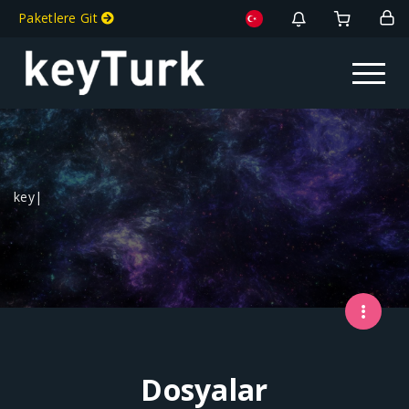
Paketlere Git
Toggle na
keyT
|
Dosyalar