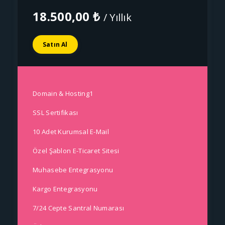
18.500,00 ₺
/ Yıllık
Satın Al
Domain & Hosting1
SSL Sertifikası
10 Adet Kurumsal E-Mail
Özel Şablon E-Ticaret Sitesi
Muhasebe Entegrasyonu
Kargo Entegrasyonu
7/24 Cepte Santral Numarası