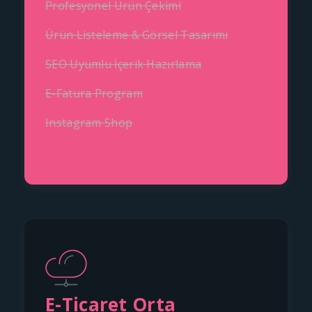
Profesyonel Ürün Çekimi
Ürün Listeleme & Görsel Tasarımı
SEO Uyumlu İçerik Hazırlama
E-Fatura Program
Instagram Shop
E-Ticaret Orta