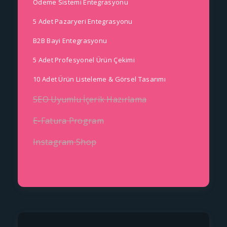
Ödeme Sistemi Entegrasyonu
5 Adet Pazaryeri Entegrasyonu
B2B Bayi Entegrasyonu
5 Adet Profesyonel Ürün Çekimi
10 Adet Ürün Listeleme & Görsel Tasarımı
SEO Uyumlu İçerik Hazırlama
E-Fatura Program
Instagram Shop