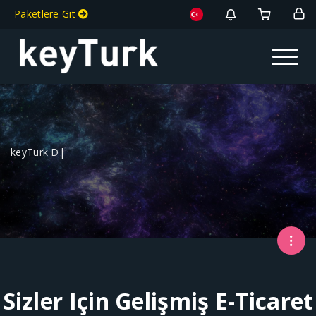
Paketlere Git
Toggle na
keyTurk Diji
|
Sizler Için Gelişmiş E-Ticaret