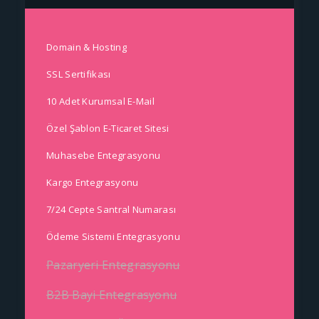
Domain & Hosting
SSL Sertifikası
10 Adet Kurumsal E-Mail
Özel Şablon E-Ticaret Sitesi
Muhasebe Entegrasyonu
Kargo Entegrasyonu
7/24 Cepte Santral Numarası
Ödeme Sistemi Entegrasyonu
Pazaryeri Entegrasyonu
B2B Bayi Entegrasyonu