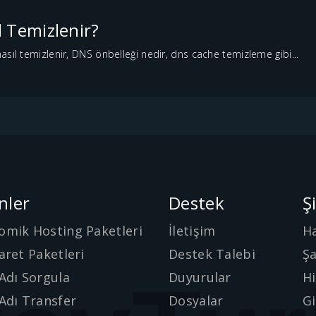
l Temizlenir?
sıl temizlenir, DNS önbelleği nedir, dns cache temizleme gibi...
nler
Destek
Ş
omik Hosting Paketleri
İletişim
H
aret Paketleri
Destek Talebi
Şa
Adı Sorgula
Duyurular
Hi
Adı Transfer
Dosyalar
Gi