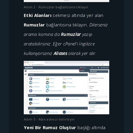
Adım 2 - Rumuzlar bağlantısına tıklayın
Etki Alanları
sekmesi altında yer alan
Rumuzlar
bağlantısına tıklayın.
Dilerseniz
arama kısmına da
Rumuzlar
yazıp
aratabilirsiniz.
Eğer cPanel'i İngilizce
kullanıyorsanız
Aliases
olarak yer alır.
Adım 3 - Alan adınızı belirleyin
Yeni Bir Rumuz Oluştur
başlığı altında